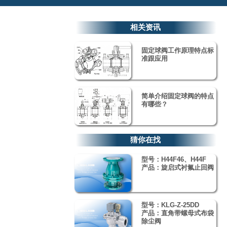
相关资讯
固定球阀工作原理特点标
准跟应用
简单介绍固定球阀的特点
有哪些？
猜你在找
型号：H44F46、H44F
产品：旋启式衬氟止回阀
型号：KLG-Z-25DD
产品：直角带螺母式布袋
除尘阀